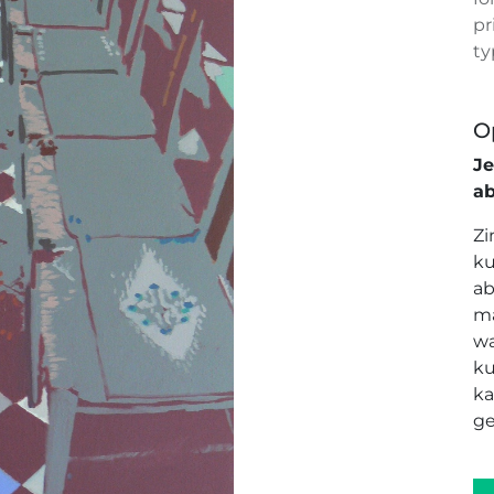
pr
ty
O
J
a
Zi
ku
ab
ma
wa
ku
ka
ge