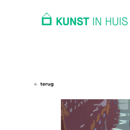
In huis
Op kantoor
Collectie
terug