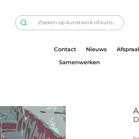
Contact
Nieuws
Afspraa
Tarieven
steun ons
Samenwerken
A
D
fo