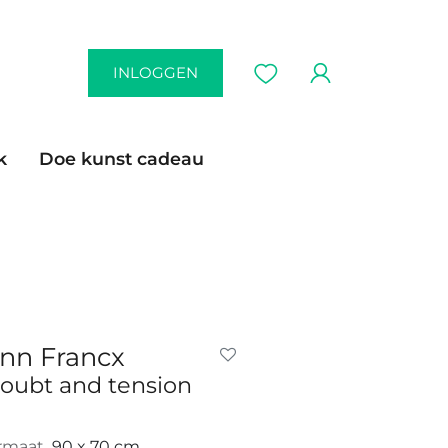
INLOGGEN
k
Doe kunst cadeau
nn Francx
oubt and tension
rmaat
90 x 70 cm