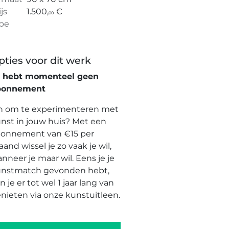
ijs
1.500,
€
00
pe
pties voor dit werk
e hebt momenteel geen
bonnement
n om te experimenteren met
nst in jouw huis? Met een
onnement van €15 per
and wissel je zo vaak je wil,
nneer je maar wil. Eens je je
nstmatch gevonden hebt,
n je er tot wel 1 jaar lang van
nieten via onze kunstuitleen.