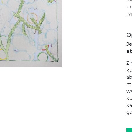
pr
ty
O
J
a
Zi
ku
ab
ma
wa
ku
ka
ge