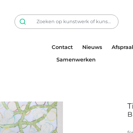
Contact
Nieuws
Afspraa
Tarieven
steun ons
Samenwerken
T
B
fo