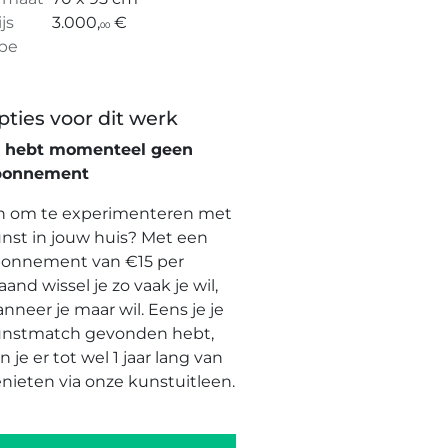
ijs
3.000,
€
00
pe
pties voor dit werk
e hebt momenteel geen
bonnement
n om te experimenteren met
nst in jouw huis? Met een
onnement van €15 per
and wissel je zo vaak je wil,
nneer je maar wil. Eens je je
nstmatch gevonden hebt,
n je er tot wel 1 jaar lang van
nieten via onze kunstuitleen.