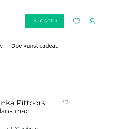
INLOGGEN
k
Doe kunst cadeau
inka Pittoors
lank map
rmaat
70 x 95 cm