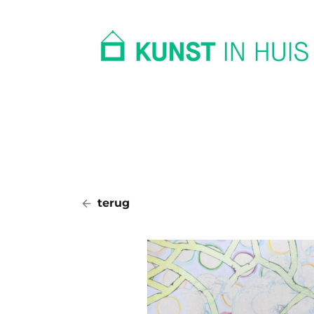
In huis
Op kantoor
Collectie
terug