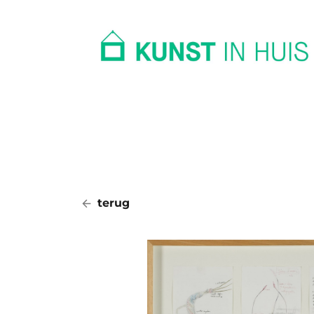
In huis
Op kantoor
Collectie
terug