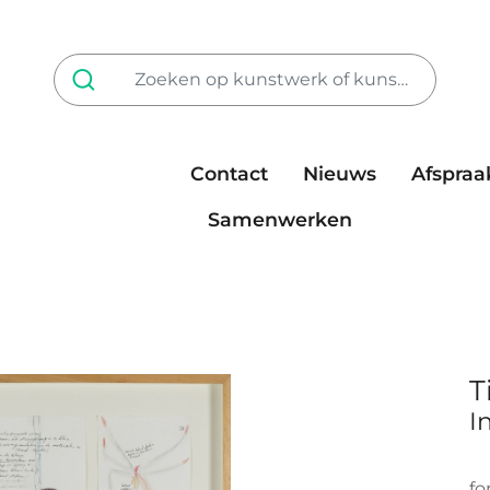
Contact
Nieuws
Afspraa
Tarieven
steun ons
Samenwerken
T
I
fo