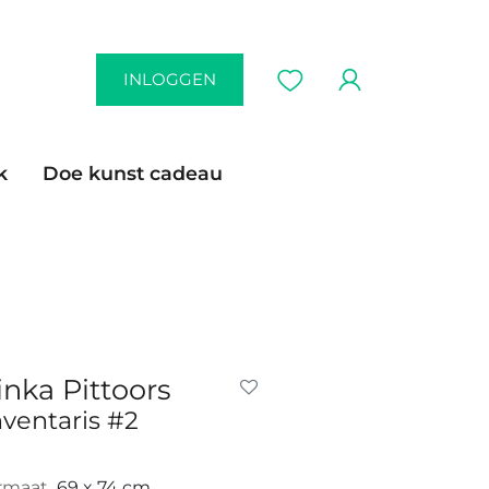
INLOGGEN
k
Doe kunst cadeau
inka Pittoors
nventaris #2
rmaat
69 x 74 cm