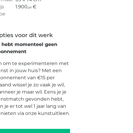
ijs
1.900,
€
00
pe
pties voor dit werk
e hebt momenteel geen
bonnement
n om te experimenteren met
nst in jouw huis? Met een
onnement van €15 per
and wissel je zo vaak je wil,
nneer je maar wil. Eens je je
nstmatch gevonden hebt,
n je er tot wel 1 jaar lang van
nieten via onze kunstuitleen.