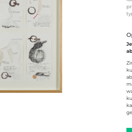
pr
ty
O
J
a
Zi
ku
ab
ma
wa
ku
ka
ge