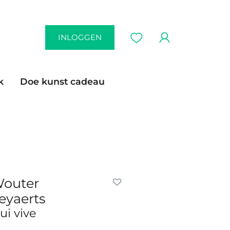
INLOGGEN
k
Doe kunst cadeau
outer
eyaerts
ui vive