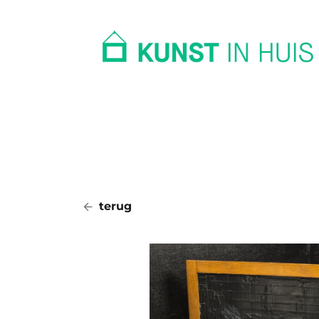
In huis
Op kantoor
Collectie
terug