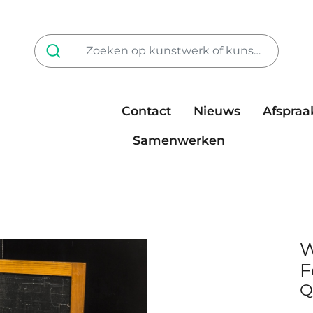
Contact
Nieuws
Afspraa
Tarieven
steun ons
Samenwerken
W
F
Q