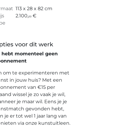
rmaat
113 x 28 x 82 cm
ijs
2.100,
€
00
pe
pties voor dit werk
e hebt momenteel geen
bonnement
n om te experimenteren met
nst in jouw huis? Met een
onnement van €15 per
and wissel je zo vaak je wil,
nneer je maar wil. Eens je je
nstmatch gevonden hebt,
n je er tot wel 1 jaar lang van
nieten via onze kunstuitleen.