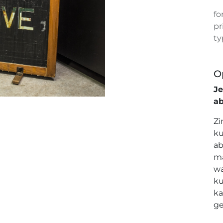
fo
pr
ty
O
J
a
Zi
ku
ab
ma
wa
ku
ka
ge