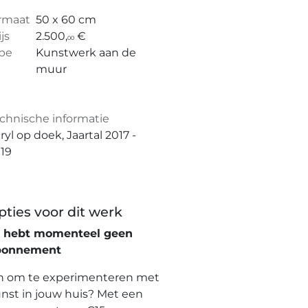
rmaat
50 x 60 cm
ijs
2.500,
€
00
pe
Kunstwerk aan de
muur
chnische informatie
ryl op doek, Jaartal 2017 -
19
pties voor dit werk
e hebt momenteel geen
bonnement
n om te experimenteren met
nst in jouw huis? Met een