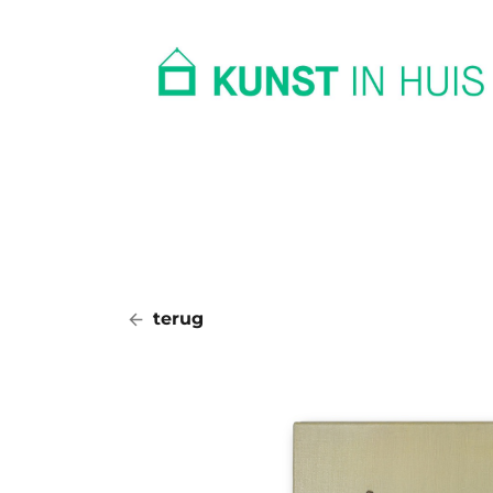
In huis
Op kantoor
Collectie
terug