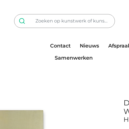
Contact
Nieuws
Afspraa
Tarieven
steun ons
Samenwerken
D
W
H