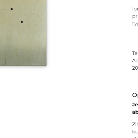
fo
pr
ty
Te
Ac
20
O
J
a
Zi
ku