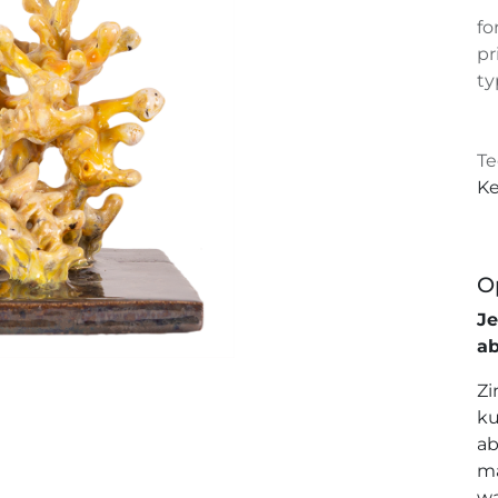
fo
pr
ty
Te
Ke
O
J
a
Zi
ku
ab
ma
wa