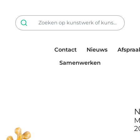
Contact
Nieuws
Afspraa
Tarieven
steun ons
Samenwerken
N
M
2