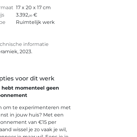
rmaat
17 x 20 x 17 cm
ijs
3.392,
€
00
pe
Ruimtelijk werk
chnische informatie
ramiek, 2023.
pties voor dit werk
e hebt momenteel geen
bonnement
n om te experimenteren met
nst in jouw huis? Met een
onnement van €15 per
and wissel je zo vaak je wil,
nneer je maar wil. Eens je je