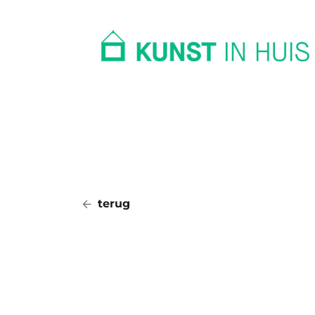
In huis
Op kantoor
Collectie
terug