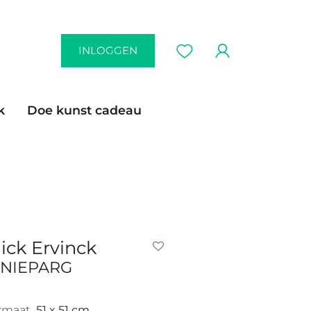
INLOGGEN
k
Doe kunst cadeau
ick Ervinck
NIEPARG
rmaat
51 x 51 cm