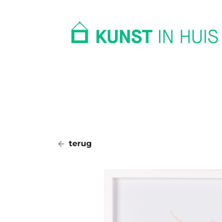
In huis
Op kantoor
Collectie
terug