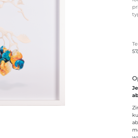
pr
ty
Te
57
O
J
a
Zi
ku
ab
ma
wa