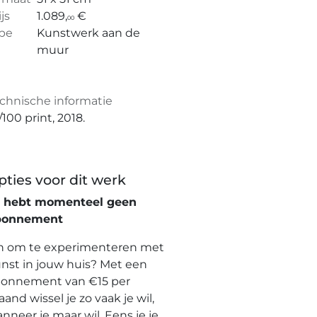
ijs
1.089,
€
00
pe
Kunstwerk aan de
muur
chnische informatie
/100 print, 2018.
pties voor dit werk
e hebt momenteel geen
bonnement
n om te experimenteren met
nst in jouw huis? Met een
onnement van €15 per
and wissel je zo vaak je wil,
nneer je maar wil. Eens je je