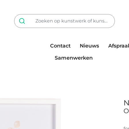
Contact
Nieuws
Afspraa
Tarieven
steun ons
Samenwerken
N
O
fo