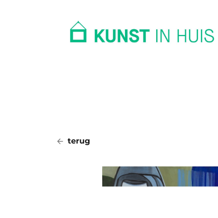
In huis
Op kantoor
Collectie
terug