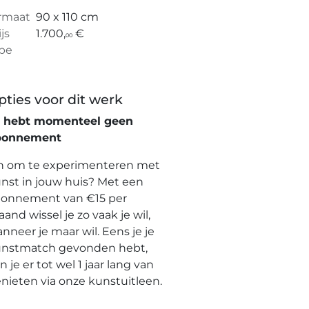
rmaat
90 x 110 cm
ijs
1.700,
€
00
pe
pties voor dit werk
e hebt momenteel geen
bonnement
n om te experimenteren met
nst in jouw huis? Met een
onnement van €15 per
and wissel je zo vaak je wil,
nneer je maar wil. Eens je je
nstmatch gevonden hebt,
n je er tot wel 1 jaar lang van
nieten via onze kunstuitleen.