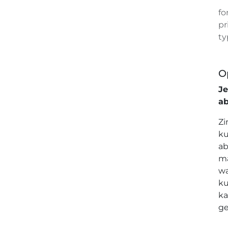
fo
pr
ty
O
J
a
Zi
ku
ab
ma
wa
ku
ka
ge