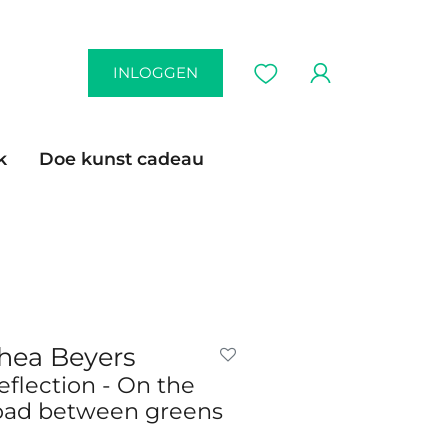
INLOGGEN
k
Doe kunst cadeau
hea Beyers
eflection - On the
oad between greens