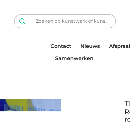
Contact
Nieuws
Afspraa
Tarieven
steun ons
Samenwerken
T
R
r