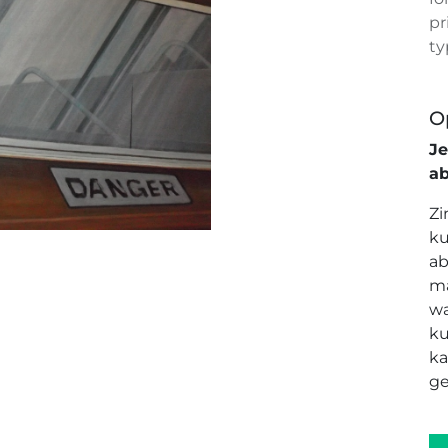
pr
ty
O
J
a
Zi
ku
ab
ma
wa
ku
ka
ge