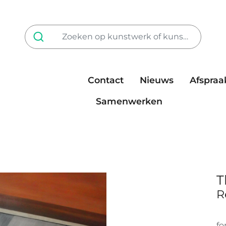
Contact
Nieuws
Afspraa
Tarieven
steun ons
Samenwerken
T
R
fo