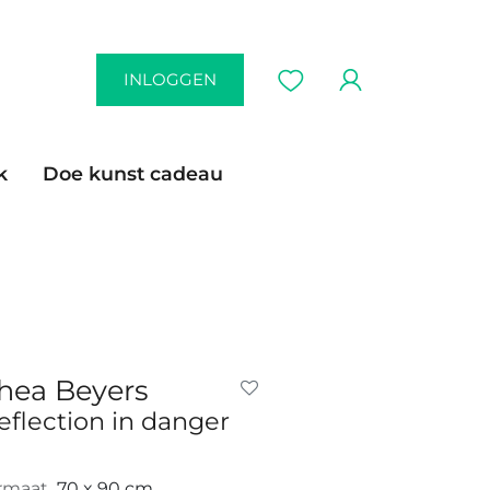
INLOGGEN
k
Doe kunst cadeau
hea Beyers
eflection in danger
rmaat
70 x 90 cm