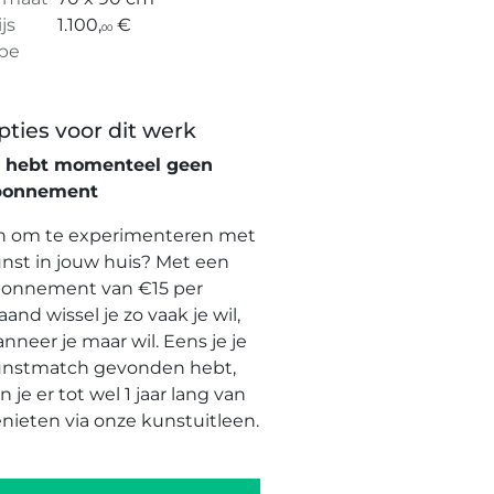
ijs
1.100,
€
00
pe
pties voor dit werk
e hebt momenteel geen
bonnement
n om te experimenteren met
nst in jouw huis? Met een
onnement van €15 per
and wissel je zo vaak je wil,
nneer je maar wil. Eens je je
nstmatch gevonden hebt,
n je er tot wel 1 jaar lang van
nieten via onze kunstuitleen.