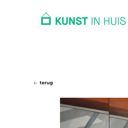
In huis
Op kantoor
Collectie
terug