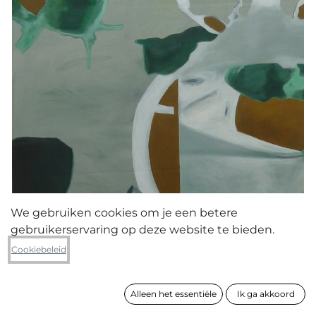
We gebruiken cookies om je een betere
gebruikerservaring op deze website te bieden.
Lut Vanautgaerden
Cookiebeleid
Explore II
Alleen het essentiële
Ik ga akkoord
formaat
135 x 95 cm