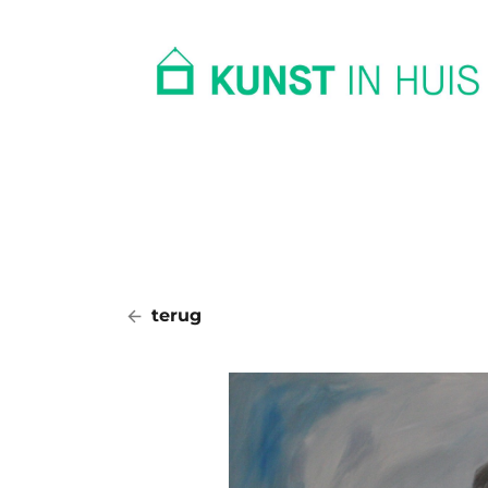
In huis
Op kantoor
Collectie
terug