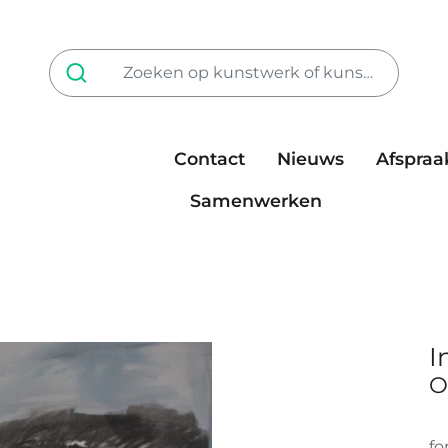
Contact
Nieuws
Afspraa
Tarieven
steun ons
Samenwerken
I
O
fo