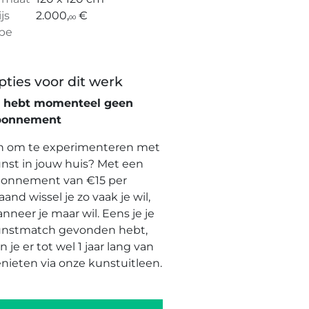
ijs
2.000,
€
00
pe
pties voor dit werk
e hebt momenteel geen
bonnement
n om te experimenteren met
nst in jouw huis? Met een
onnement van €15 per
and wissel je zo vaak je wil,
nneer je maar wil. Eens je je
nstmatch gevonden hebt,
n je er tot wel 1 jaar lang van
nieten via onze kunstuitleen.