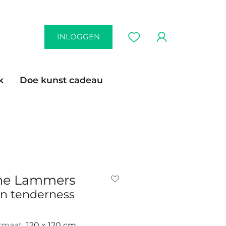
INLOGGEN
k
Doe kunst cadeau
ne Lammers
n tenderness
rmaat
120 x 120 cm