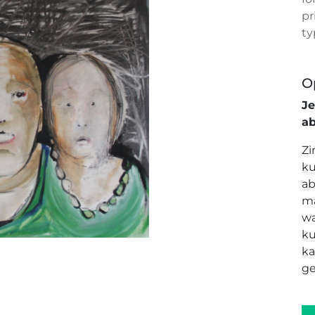
pr
ty
O
J
a
Zi
ku
ab
ma
wa
ku
ka
ge