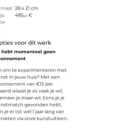
rmaat
28 x 21 cm
ijs
485,
€
00
pe
pties voor dit werk
e hebt momenteel geen
bonnement
n om te experimenteren met
nst in jouw huis? Met een
onnement van €15 per
and wissel je zo vaak je wil,
nneer je maar wil. Eens je je
nstmatch gevonden hebt,
n je er tot wel 1 jaar lang van
nieten via onze kunstuitleen.