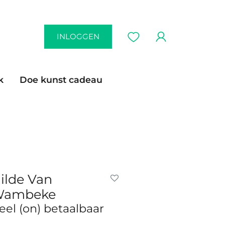
INLOGGEN
k
Doe kunst cadeau
ilde Van
ambeke
eel (on) betaalbaar