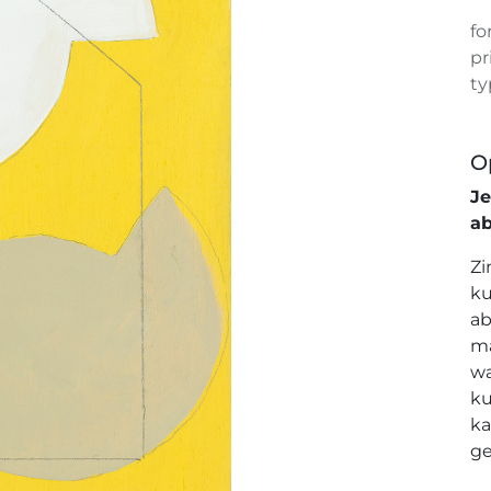
fo
pr
ty
O
J
a
Zi
ku
ab
ma
wa
ku
ka
ge