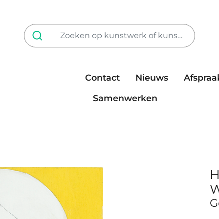
Contact
Nieuws
Afspraa
Tarieven
steun ons
Samenwerken
H
W
G