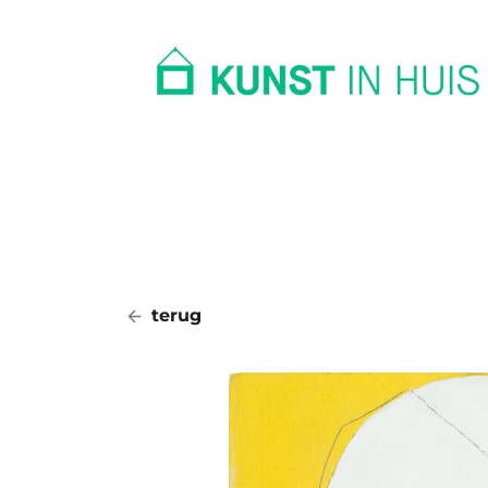
In huis
Op kantoor
Collectie
terug