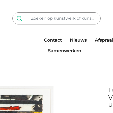
Contact
Nieuws
Afspraa
Tarieven
steun ons
Samenwerken
L
V
U