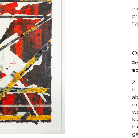
fo
pr
ty
O
J
a
Zi
ku
ab
ma
wa
ku
ka
ge