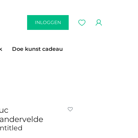
INLOGGEN
k
Doe kunst cadeau
uc
andervelde
ntitled