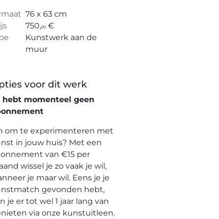
rmaat
76 x 63 cm
ijs
750,
€
00
pe
Kunstwerk aan de
muur
pties voor dit werk
e hebt momenteel geen
bonnement
n om te experimenteren met
nst in jouw huis? Met een
onnement van €15 per
and wissel je zo vaak je wil,
nneer je maar wil. Eens je je
nstmatch gevonden hebt,
n je er tot wel 1 jaar lang van
nieten via onze kunstuitleen.