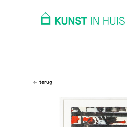
In huis
Op kantoor
Collectie
terug