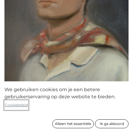
We gebruiken cookies om je een betere
gebruikerservaring op deze website te bieden.
Merlyn Paridaen
Cookiebeleid
Na de wervelstorm
Alleen het essentiële
Ik ga akkoord
formaat
50 x 40 cm