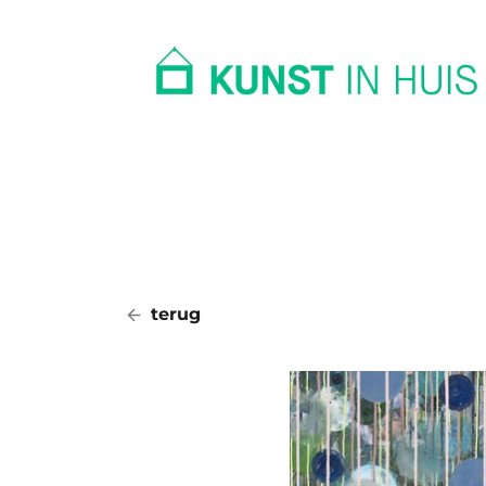
In huis
Op kantoor
Collectie
terug