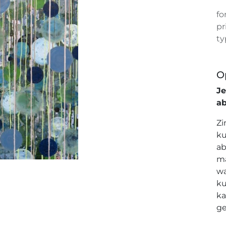
fo
pr
ty
O
J
a
Zi
ku
ab
ma
wa
ku
ka
ge