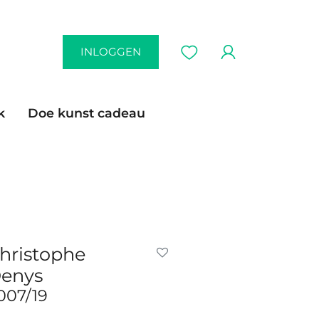
INLOGGEN
k
Doe kunst cadeau
hristophe
enys
007/19