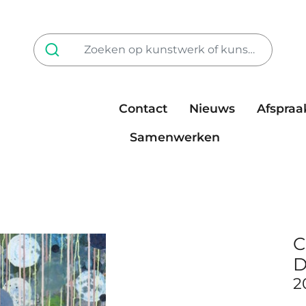
Contact
Nieuws
Afspraa
Tarieven
steun ons
Samenwerken
C
D
2