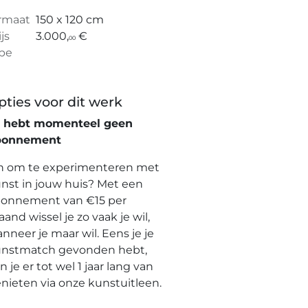
rmaat
150 x 120 cm
ijs
3.000,
€
00
pe
pties voor dit werk
e hebt momenteel geen
bonnement
n om te experimenteren met
nst in jouw huis? Met een
onnement van €15 per
and wissel je zo vaak je wil,
nneer je maar wil. Eens je je
nstmatch gevonden hebt,
n je er tot wel 1 jaar lang van
nieten via onze kunstuitleen.