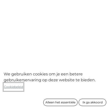
We gebruiken cookies om je een betere
gebruikerservaring op deze website te bieden.
Wim Jans
Cookiebeleid
Z.T. 26 03 2021
Alleen het essentiële
Ik ga akkoord
formaat
90 x 140 cm