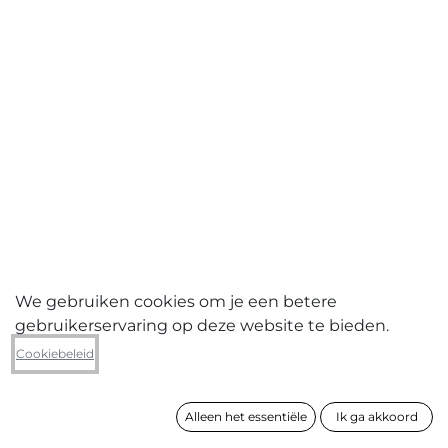
We gebruiken cookies om je een betere
gebruikerservaring op deze website te bieden.
Wim Jans
Cookiebeleid
Santiago De Compostela
Alleen het essentiële
Ik ga akkoord
formaat
120 x 180 cm