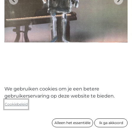
We gebruiken cookies om je een betere
gebruikerservaring op deze website te bieden.
Peter Lagast
Cookiebeleid
Gravestone of Hubert Van Eyck
Alleen het essentiële
Ik ga akkoord