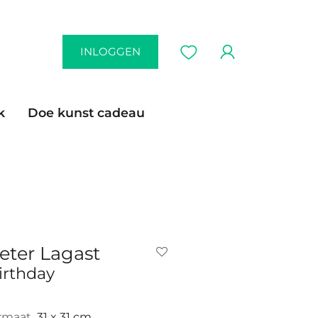
INLOGGEN
k
Doe kunst cadeau
eter Lagast
irthday
rmaat
31 x 31 cm