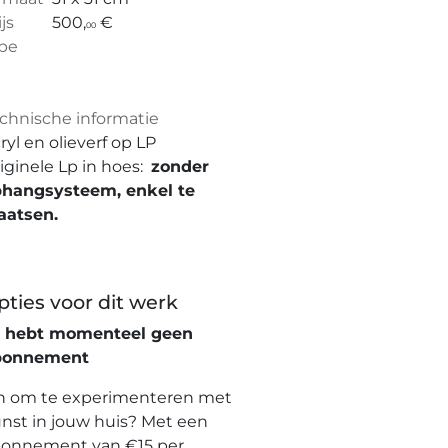
ijs
500,
€
00
pe
chnische informatie
ryl en olieverf op LP
iginele Lp in hoes:
zonder
hangsysteem, enkel te
aatsen.
pties voor dit werk
e hebt momenteel geen
bonnement
n om te experimenteren met
nst in jouw huis? Met een
onnement van €15 per