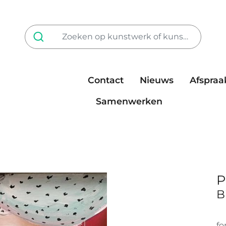
Contact
Nieuws
Afspraa
Tarieven
steun ons
Samenwerken
P
B
fo