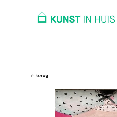
In huis
Op kantoor
Collectie
terug