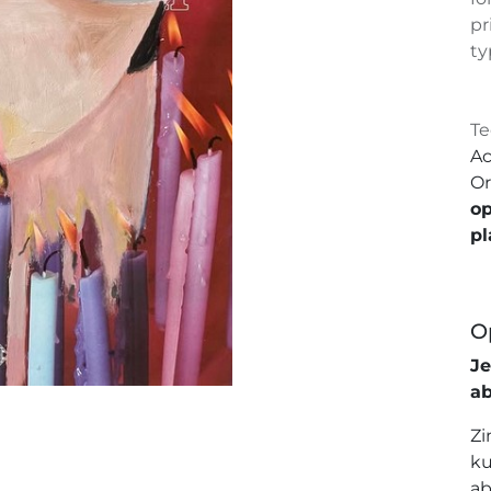
pr
ty
Te
Ac
Or
op
pl
O
J
a
Zi
ku
ab