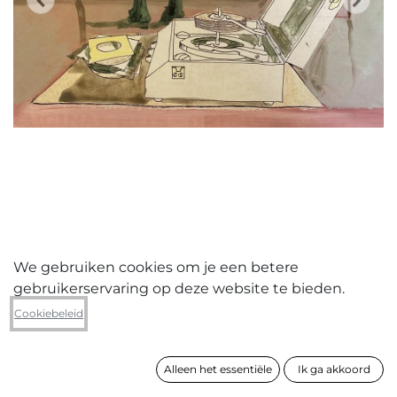
We gebruiken cookies om je een betere
gebruikerservaring op deze website te bieden.
Peter Lagast
Cookiebeleid
Coffeetable with trees
Alleen het essentiële
Ik ga akkoord