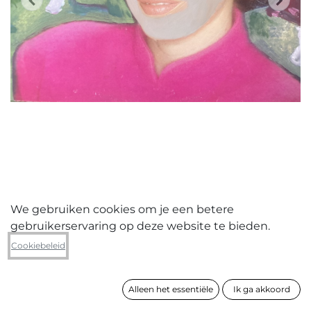
We gebruiken cookies om je een betere
gebruikerservaring op deze website te bieden.
Peter Lagast
Cookiebeleid
Lady with mushrooms (LP)
Alleen het essentiële
Ik ga akkoord