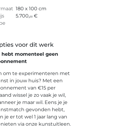
rmaat
180 x 100 cm
ijs
5.700,
€
00
pe
pties voor dit werk
e hebt momenteel geen
bonnement
n om te experimenteren met
nst in jouw huis? Met een
onnement van €15 per
and wissel je zo vaak je wil,
nneer je maar wil. Eens je je
nstmatch gevonden hebt,
n je er tot wel 1 jaar lang van
nieten via onze kunstuitleen.