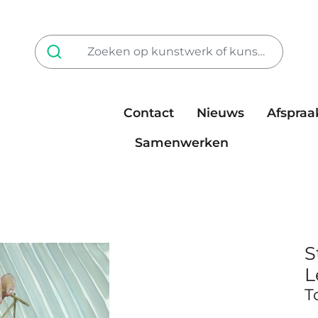
Contact
Nieuws
Afspraa
Tarieven
steun ons
Samenwerken
S
L
T