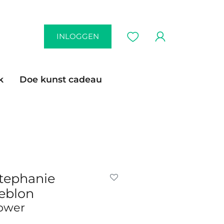
INLOGGEN
k
Doe kunst cadeau
tephanie
eblon
ower