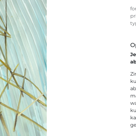
fo
pr
ty
O
J
a
Zi
ku
ab
ma
wa
ku
ka
ge