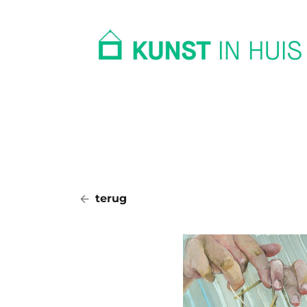
In huis
Op kantoor
Collectie
terug