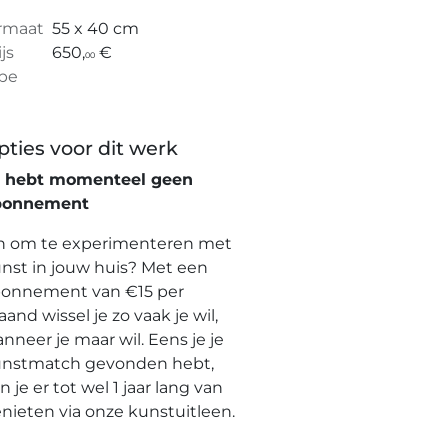
rmaat
55 x 40 cm
ijs
650,
€
00
pe
pties voor dit werk
e hebt momenteel geen
bonnement
n om te experimenteren met
nst in jouw huis? Met een
onnement van €15 per
and wissel je zo vaak je wil,
nneer je maar wil. Eens je je
nstmatch gevonden hebt,
n je er tot wel 1 jaar lang van
nieten via onze kunstuitleen.