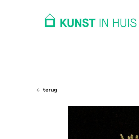
In huis
Op kantoor
Collectie
terug