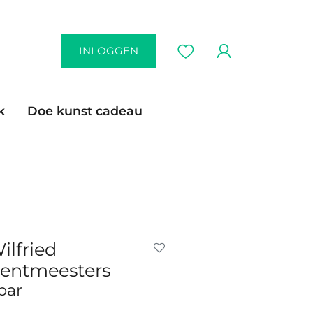
INLOGGEN
k
Doe kunst cadeau
ilfried
entmeesters
par