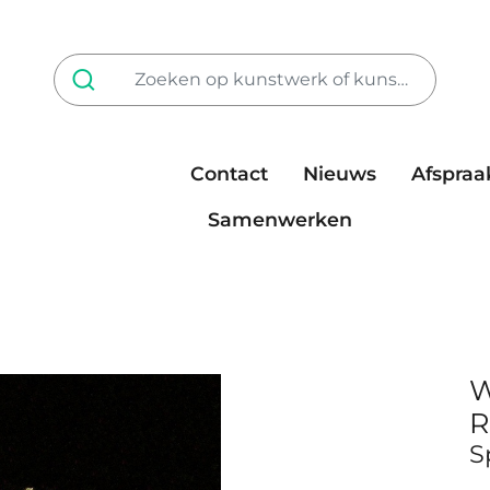
Contact
Nieuws
Afspraa
Tarieven
steun ons
Samenwerken
W
R
S