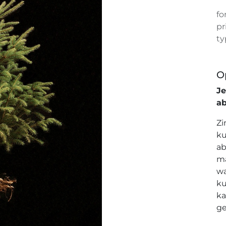
fo
pr
ty
O
J
a
Zi
ku
ab
ma
wa
ku
ka
ge