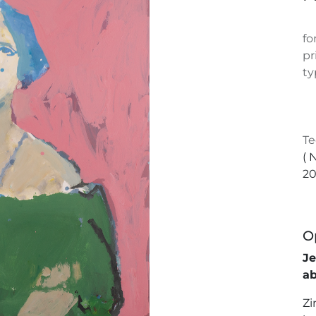
fo
pr
ty
Te
( 
20
O
J
a
Zi