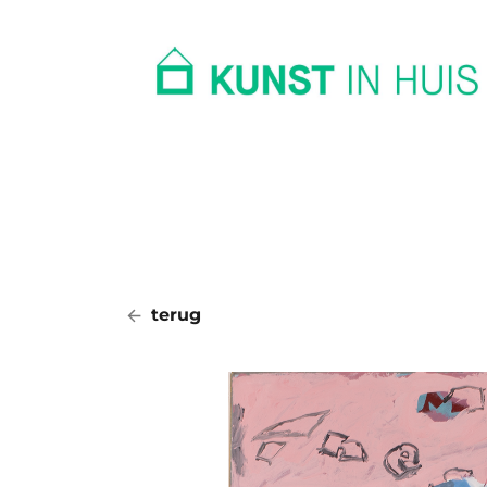
In huis
Op kantoor
Collectie
terug