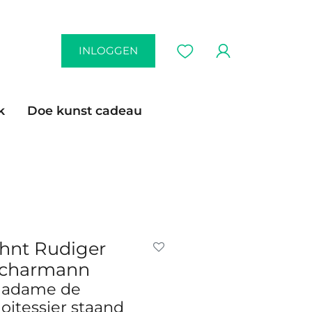
INLOGGEN
k
Doe kunst cadeau
hnt Rudiger
charmann
adame de
oitessier staand