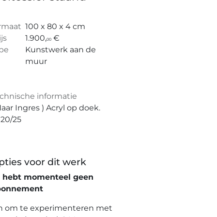
rmaat
100 x 80 x 4 cm
ijs
1.900,
€
00
pe
Kunstwerk aan de
muur
chnische informatie
Naar Ingres ) Acryl op doek.
20/25
pties voor dit werk
e hebt momenteel geen
bonnement
n om te experimenteren met