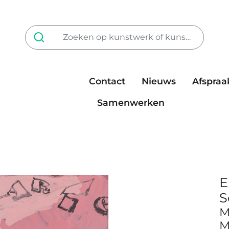
Contact
Nieuws
Afspraa
Tarieven
steun ons
Samenwerken
E
S
M
M