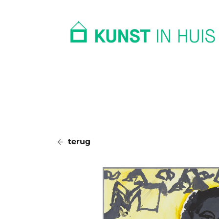
In huis
Op kantoor
Collectie
terug