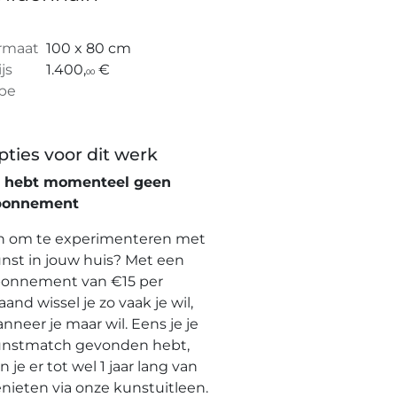
rmaat
100 x 80 cm
ijs
1.400,
€
00
pe
pties voor dit werk
e hebt momenteel geen
bonnement
n om te experimenteren met
nst in jouw huis? Met een
onnement van €15 per
and wissel je zo vaak je wil,
nneer je maar wil. Eens je je
nstmatch gevonden hebt,
n je er tot wel 1 jaar lang van
nieten via onze kunstuitleen.