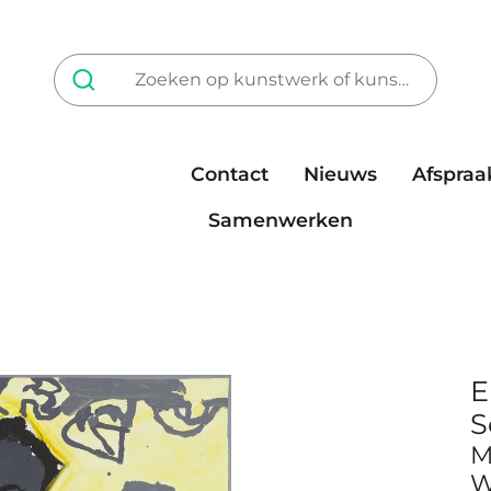
Contact
Nieuws
Afspraa
Tarieven
steun ons
Samenwerken
E
S
M
W