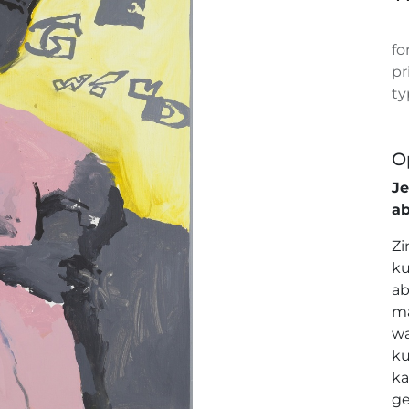
fo
pr
ty
O
J
a
Zi
ku
ab
ma
wa
ku
ka
ge