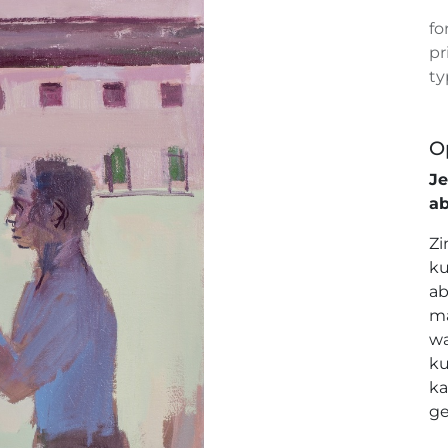
fo
pr
ty
O
J
a
Zi
ku
ab
ma
wa
ku
ka
ge