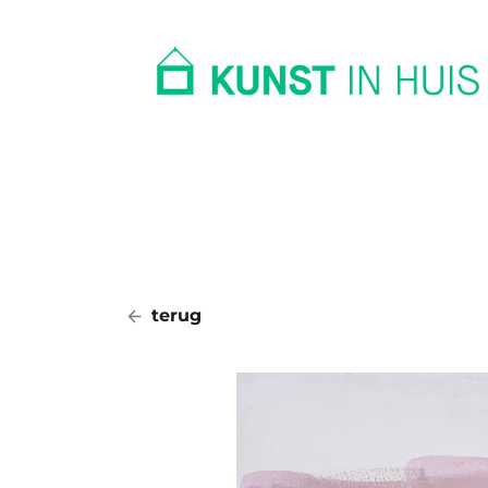
In huis
Op kantoor
Collectie
terug