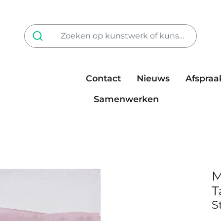
Contact
Nieuws
Afspraa
Tarieven
steun ons
Samenwerken
M
T
S