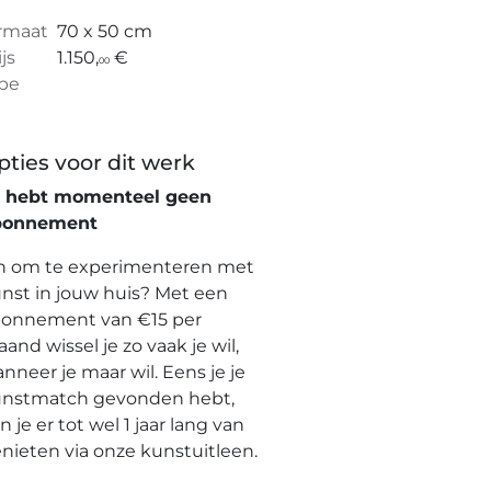
rmaat
70 x 50 cm
ijs
1.150,
€
00
pe
pties voor dit werk
e hebt momenteel geen
bonnement
n om te experimenteren met
nst in jouw huis? Met een
onnement van €15 per
and wissel je zo vaak je wil,
nneer je maar wil. Eens je je
nstmatch gevonden hebt,
n je er tot wel 1 jaar lang van
nieten via onze kunstuitleen.