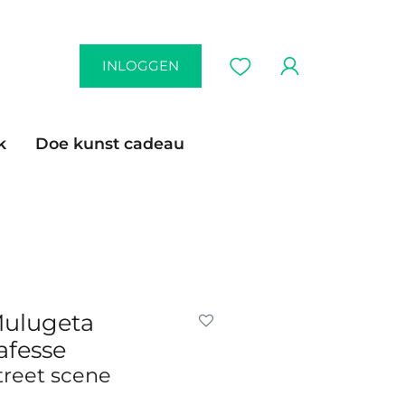
INLOGGEN
k
Doe kunst cadeau
ulugeta
afesse
treet scene