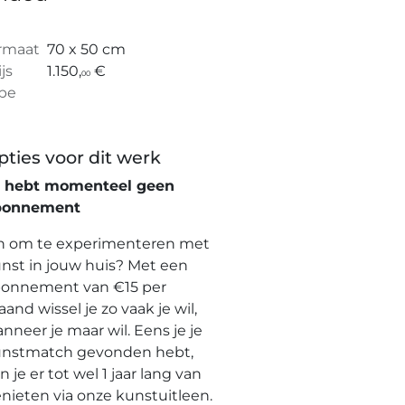
rmaat
70 x 50 cm
ijs
1.150,
€
00
pe
pties voor dit werk
e hebt momenteel geen
bonnement
n om te experimenteren met
nst in jouw huis? Met een
onnement van €15 per
and wissel je zo vaak je wil,
nneer je maar wil. Eens je je
nstmatch gevonden hebt,
n je er tot wel 1 jaar lang van
nieten via onze kunstuitleen.