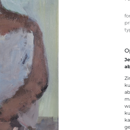
fo
pr
ty
O
J
a
Zi
ku
ab
ma
wa
ku
ka
ge