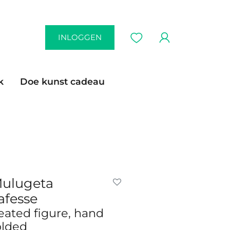
INLOGGEN
k
Doe kunst cadeau
ulugeta
afesse
eated figure, hand
olded