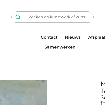
Contact
Nieuws
Afspraa
Tarieven
steun ons
Samenwerken
M
T
S
f