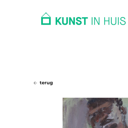
In huis
Op kantoor
Collectie
terug