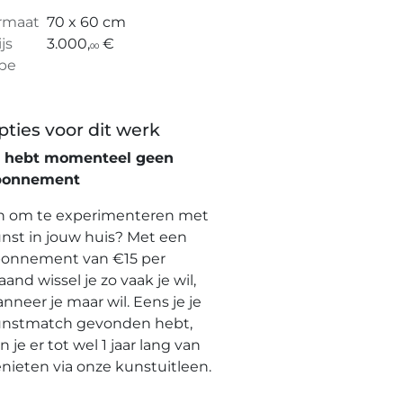
rmaat
70 x 60 cm
ijs
3.000,
€
00
pe
pties voor dit werk
e hebt momenteel geen
bonnement
n om te experimenteren met
nst in jouw huis? Met een
onnement van €15 per
and wissel je zo vaak je wil,
nneer je maar wil. Eens je je
nstmatch gevonden hebt,
n je er tot wel 1 jaar lang van
nieten via onze kunstuitleen.