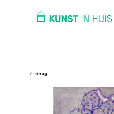
In huis
Op kantoor
Collectie
terug