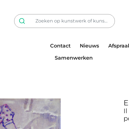
Contact
Nieuws
Afspraa
Tarieven
steun ons
Samenwerken
E
I
p