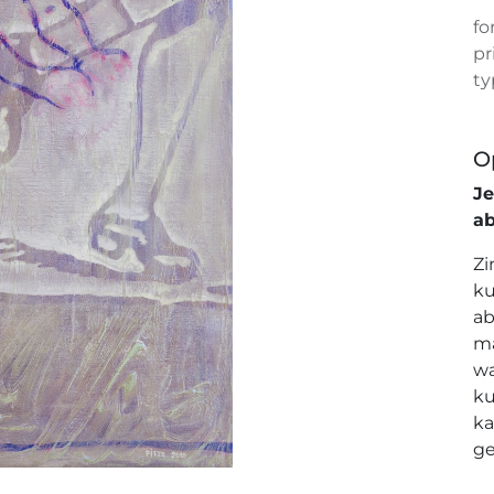
fo
pr
ty
O
J
a
Zi
ku
ab
ma
wa
ku
ka
ge