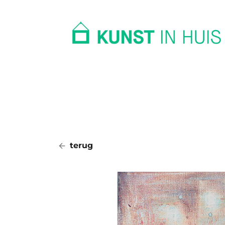
In huis
Op kantoor
Collectie
terug