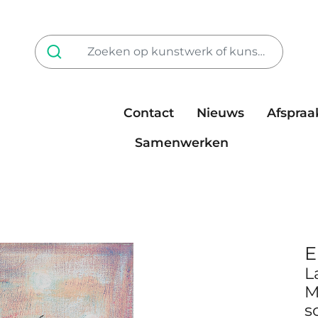
Contact
Nieuws
Afspraa
Tarieven
steun ons
Samenwerken
E
L
M
so