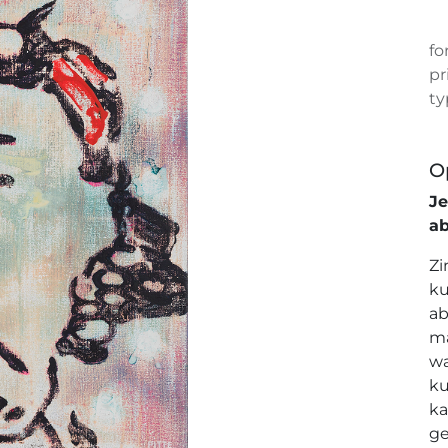
fo
pr
ty
O
J
a
Zi
ku
ab
ma
wa
ku
ka
ge