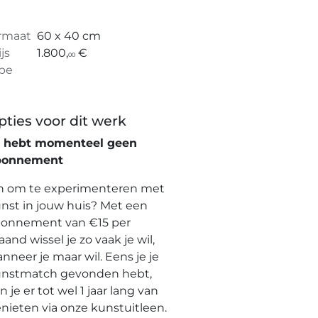
rmaat
60 x 40 cm
ijs
1.800,
€
00
pe
pties voor dit werk
e hebt momenteel geen
bonnement
n om te experimenteren met
nst in jouw huis? Met een
onnement van €15 per
and wissel je zo vaak je wil,
nneer je maar wil. Eens je je
nstmatch gevonden hebt,
n je er tot wel 1 jaar lang van
nieten via onze kunstuitleen.