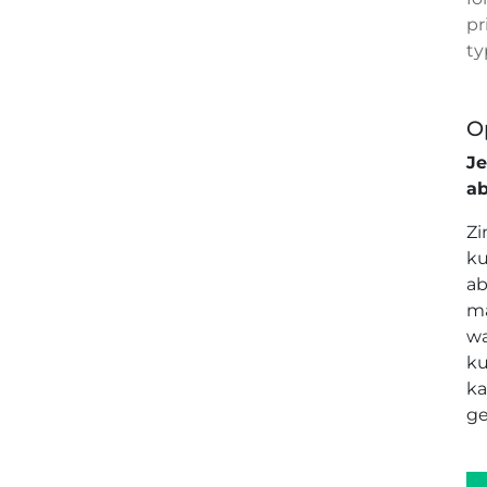
pr
ty
O
J
a
Zi
ku
ab
ma
wa
ku
ka
ge