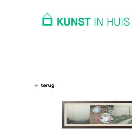
In huis
Op kantoor
Collectie
terug