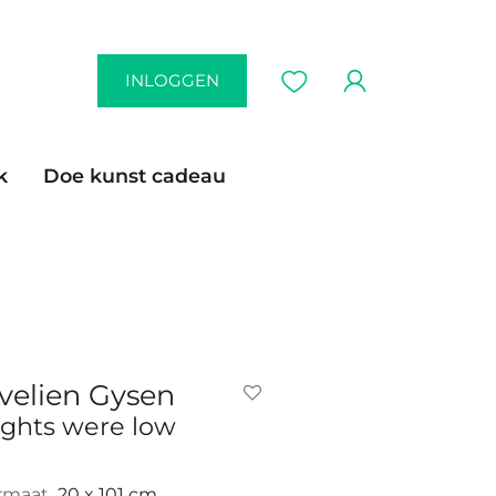
INLOGGEN
k
Doe kunst cadeau
velien Gysen
ights were low
rmaat
20 x 101 cm