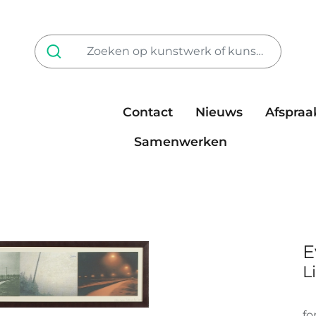
Contact
Nieuws
Afspraa
Tarieven
steun ons
Samenwerken
E
L
fo