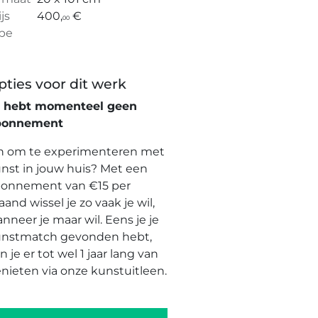
ijs
400,
€
00
pe
pties voor dit werk
e hebt momenteel geen
bonnement
n om te experimenteren met
nst in jouw huis? Met een
onnement van €15 per
and wissel je zo vaak je wil,
nneer je maar wil. Eens je je
nstmatch gevonden hebt,
n je er tot wel 1 jaar lang van
nieten via onze kunstuitleen.