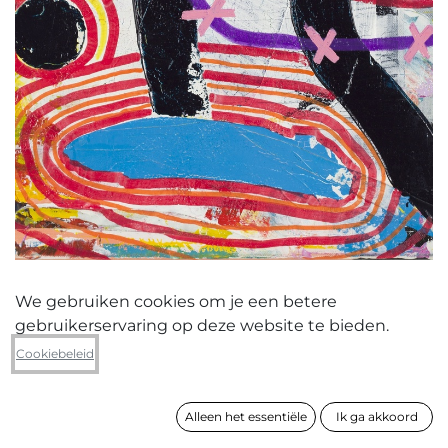
We gebruiken cookies om je een betere
gebruikerservaring op deze website te bieden.
Fred Michiels
Cookiebeleid
Returning Home from War (with a
Rocky Patel The Edge B52 Maduro
cigar)
Alleen het essentiële
Ik ga akkoord