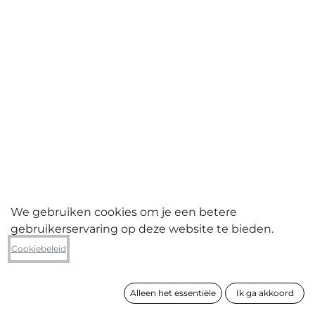
We gebruiken cookies om je een betere
gebruikerservaring op deze website te bieden.
Yves Malfliet
Cookiebeleid
Le mont Sainte Rachel
Alleen het essentiële
Ik ga akkoord
formaat
27 x 32 x 22 cm