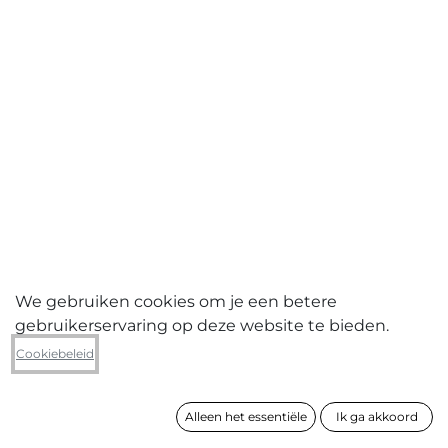
We gebruiken cookies om je een betere
gebruikerservaring op deze website te bieden.
Anne E. Rose
Cookiebeleid
Stekelbezen
Alleen het essentiële
Ik ga akkoord
formaat
120 x 200 cm