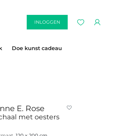
INLOGGEN
k
Doe kunst cadeau
nne E. Rose
chaal met oesters
rmaat
120 x 200 cm