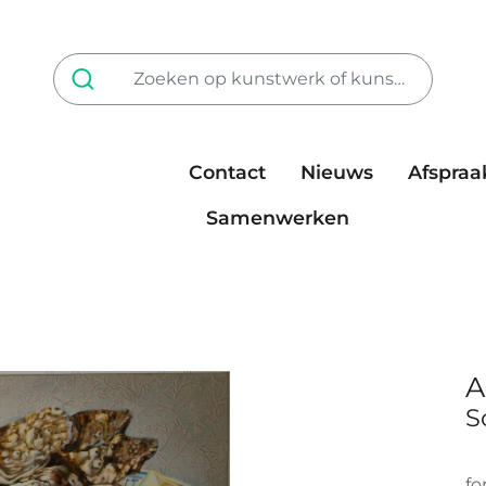
Contact
Nieuws
Afspraa
Tarieven
steun ons
Samenwerken
A
S
fo