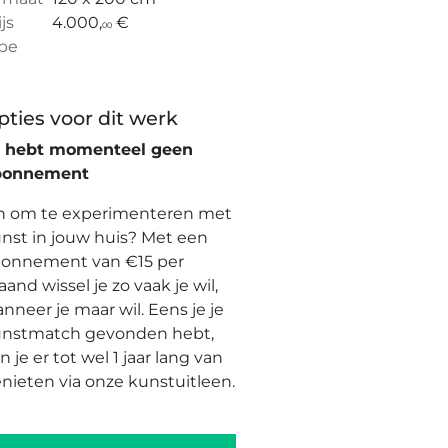
ijs
4.000,
€
00
pe
pties voor dit werk
e hebt momenteel geen
bonnement
n om te experimenteren met
nst in jouw huis? Met een
onnement van €15 per
and wissel je zo vaak je wil,
nneer je maar wil. Eens je je
nstmatch gevonden hebt,
n je er tot wel 1 jaar lang van
nieten via onze kunstuitleen.