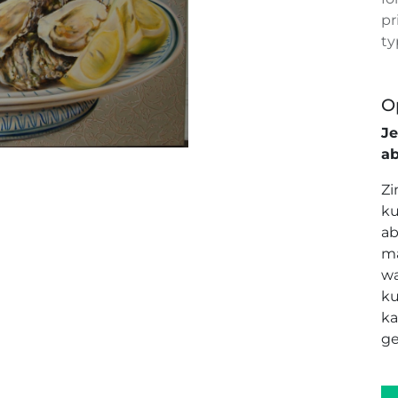
pr
ty
O
J
a
Zi
ku
ab
ma
wa
ku
ka
ge