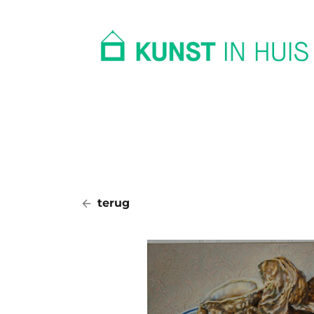
In huis
Op kantoor
Collectie
terug