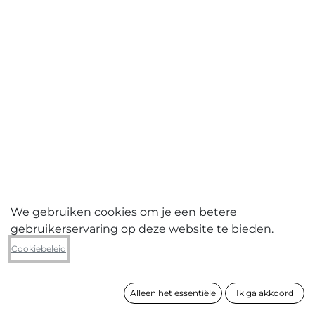
We gebruiken cookies om je een betere
gebruikerservaring op deze website te bieden.
Anne E. Rose
Cookiebeleid
Gele rozen op rode fond
Alleen het essentiële
Ik ga akkoord
formaat
120 x 200 cm