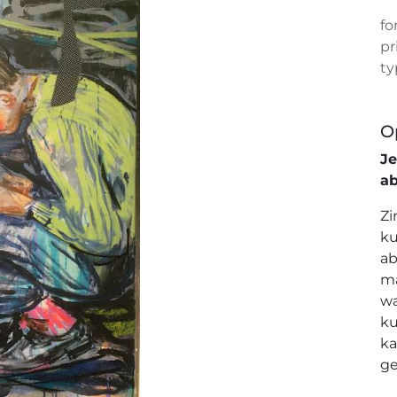
fo
pr
ty
O
J
a
Zi
ku
ab
ma
wa
ku
ka
ge