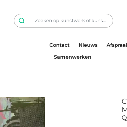
Contact
Nieuws
Afspraa
Tarieven
steun ons
Samenwerken
C
M
Q