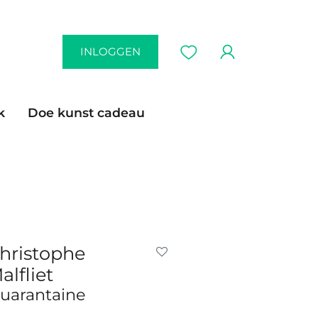
INLOGGEN
k
Doe kunst cadeau
hristophe
alfliet
uarantaine