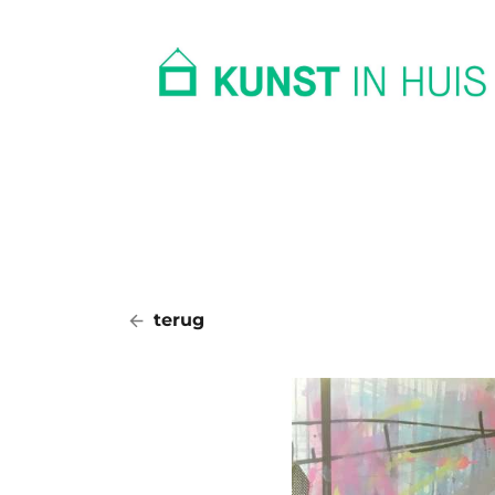
In huis
Op kantoor
Collectie
terug