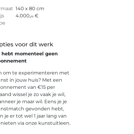
rmaat
140 x 80 cm
ijs
4.000,
€
00
pe
pties voor dit werk
e hebt momenteel geen
bonnement
n om te experimenteren met
nst in jouw huis? Met een
onnement van €15 per
and wissel je zo vaak je wil,
nneer je maar wil. Eens je je
nstmatch gevonden hebt,
n je er tot wel 1 jaar lang van
nieten via onze kunstuitleen.