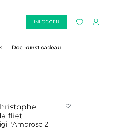
INLOGGEN
k
Doe kunst cadeau
hristophe
alfliet
igi l'Amoroso 2