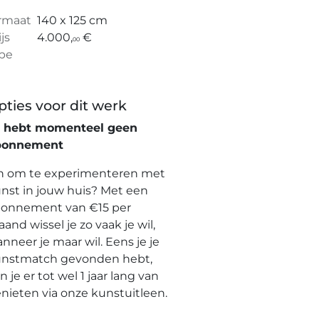
rmaat
140 x 125 cm
ijs
4.000,
€
00
pe
pties voor dit werk
e hebt momenteel geen
bonnement
n om te experimenteren met
nst in jouw huis? Met een
onnement van €15 per
and wissel je zo vaak je wil,
nneer je maar wil. Eens je je
nstmatch gevonden hebt,
n je er tot wel 1 jaar lang van
nieten via onze kunstuitleen.