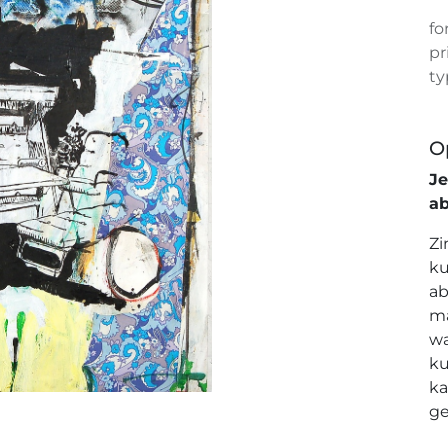
fo
pr
ty
O
J
a
Zi
ku
ab
ma
wa
ku
ka
ge