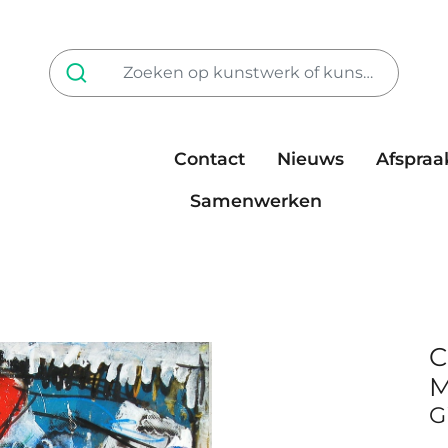
Contact
Nieuws
Afspraa
Tarieven
steun ons
Samenwerken
C
M
G