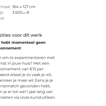
rmaat
164 x 127 cm
ijs
3.500,
€
00
pe
pties voor dit werk
e hebt momenteel geen
bonnement
n om te experimenteren met
nst in jouw huis? Met een
onnement van €15 per
and wissel je zo vaak je wil,
nneer je maar wil. Eens je je
nstmatch gevonden hebt,
n je er tot wel 1 jaar lang van
nieten via onze kunstuitleen.