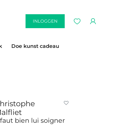
INLOGGEN
k
Doe kunst cadeau
hristophe
alfliet
l faut bien lui soigner