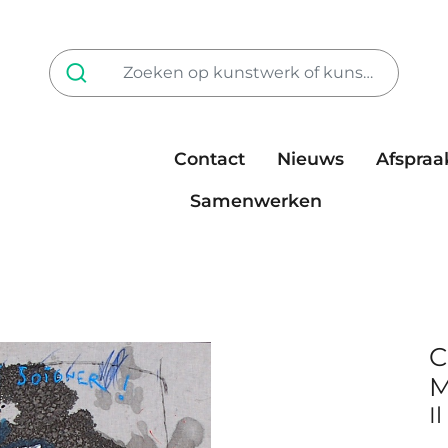
Contact
Nieuws
Afspraa
Tarieven
steun ons
Samenwerken
C
M
I