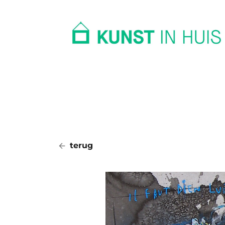
In huis
Op kantoor
Collectie
terug