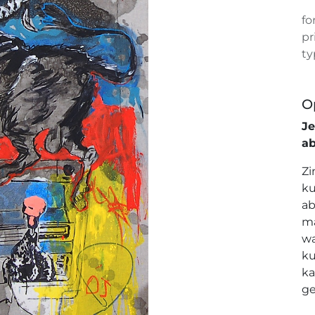
fo
pr
ty
O
J
a
Zi
ku
ab
ma
wa
ku
ka
ge