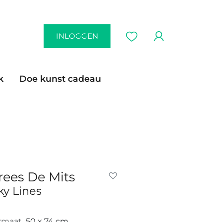
INLOGGEN
k
Doe kunst cadeau
rees De Mits
ky Lines
rmaat
50 x 74 cm