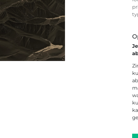
pr
ty
O
J
a
Zi
ku
ab
ma
wa
ku
ka
ge