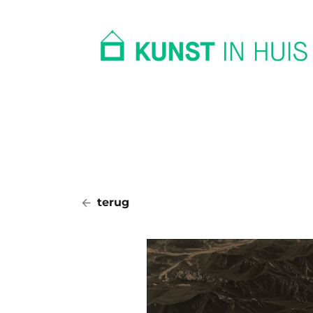
In huis
Op kantoor
Collectie
terug