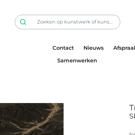
Contact
Nieuws
Afspraa
Tarieven
steun ons
Samenwerken
T
S
fo