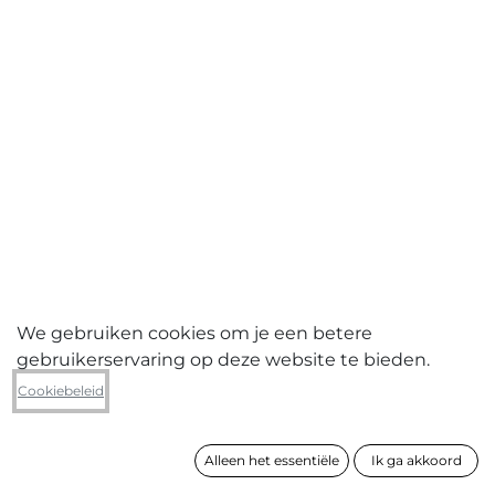
We gebruiken cookies om je een betere
gebruikerservaring op deze website te bieden.
Dominique Van Huffel
Cookiebeleid
Matroos - Cuba Libre
Alleen het essentiële
Ik ga akkoord
formaat
40 x 100 cm