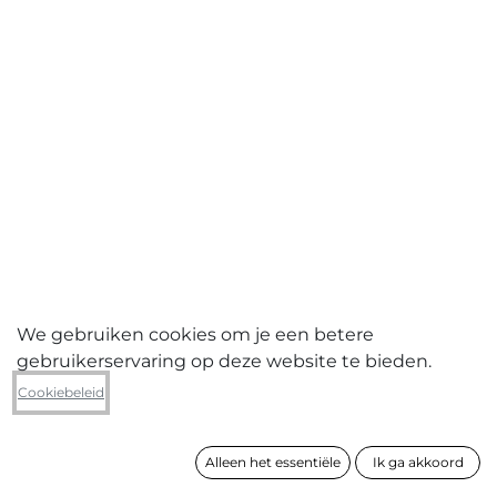
We gebruiken cookies om je een betere
gebruikerservaring op deze website te bieden.
Dominique Van Huffel
Cookiebeleid
Punt-J/J (uit de reeks 'muren van
geschiedenis')
Alleen het essentiële
Ik ga akkoord