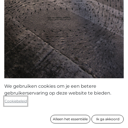
We gebruiken cookies om je een betere
gebruikerservaring op deze website te bieden.
Katie Lagast
Cookiebeleid
Average speed
Alleen het essentiële
Ik ga akkoord
formaat
76 x 56 cm