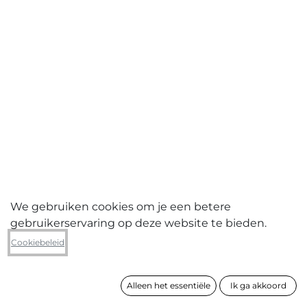
We gebruiken cookies om je een betere
gebruikerservaring op deze website te bieden.
Katie Lagast
Cookiebeleid
Spots (set 3) (3-delig)
Alleen het essentiële
Ik ga akkoord
formaat
54 x 122 x 7 cm