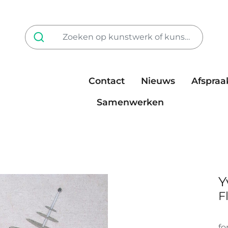
Contact
Nieuws
Afspraa
Tarieven
steun ons
Samenwerken
Y
F
fo