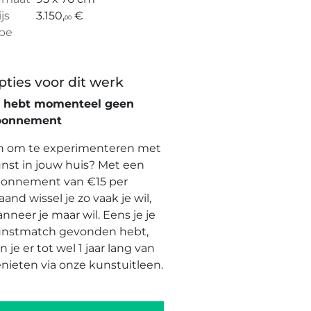
ijs
3.150,
€
00
pe
pties voor dit werk
e hebt momenteel geen
bonnement
n om te experimenteren met
nst in jouw huis? Met een
onnement van €15 per
and wissel je zo vaak je wil,
nneer je maar wil. Eens je je
nstmatch gevonden hebt,
n je er tot wel 1 jaar lang van
nieten via onze kunstuitleen.