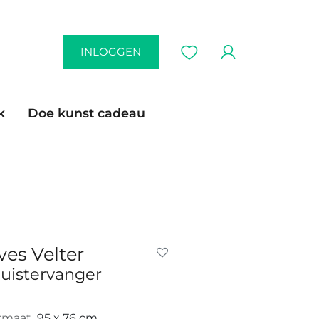
INLOGGEN
k
Doe kunst cadeau
ves Velter
luistervanger
rmaat
95 x 76 cm