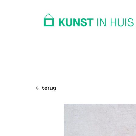
In huis
Op kantoor
Collectie
terug