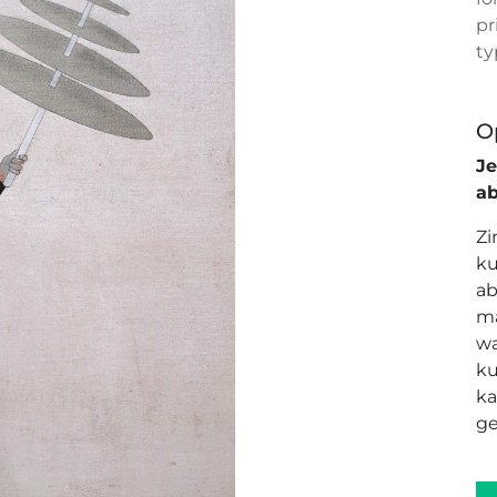
pr
ty
O
J
a
Zi
ku
ab
ma
wa
ku
ka
ge