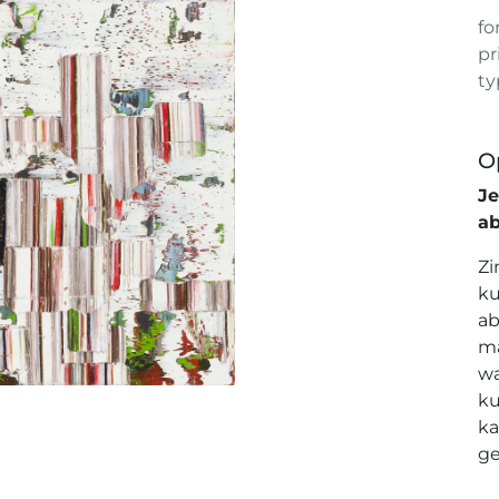
fo
pr
ty
O
J
a
Zi
ku
ab
ma
wa
ku
ka
ge