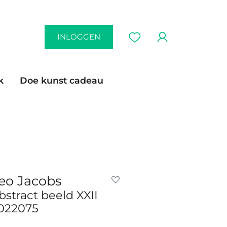
INLOGGEN
k
Doe kunst cadeau
eo Jacobs
bstract beeld XXII
022075