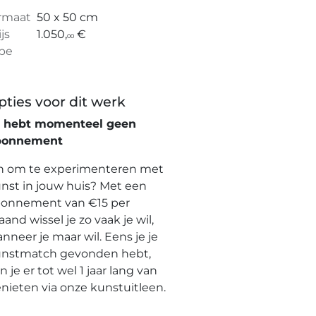
rmaat
50 x 50 cm
ijs
1.050,
€
00
pe
pties voor dit werk
e hebt momenteel geen
bonnement
n om te experimenteren met
nst in jouw huis? Met een
onnement van €15 per
and wissel je zo vaak je wil,
nneer je maar wil. Eens je je
nstmatch gevonden hebt,
n je er tot wel 1 jaar lang van
nieten via onze kunstuitleen.