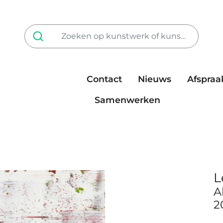
Contact
Nieuws
Afspraa
Tarieven
steun ons
Samenwerken
L
A
2