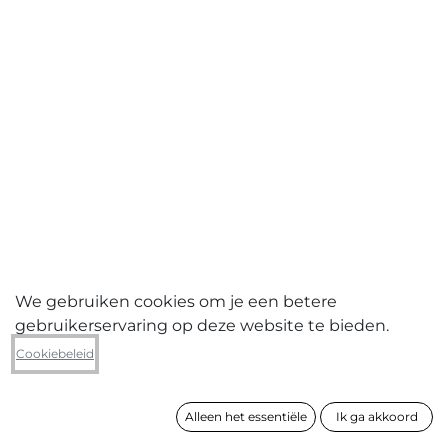
We gebruiken cookies om je een betere
gebruikerservaring op deze website te bieden.
Leo Jacobs
Cookiebeleid
Abstract beeld (2017039)
Alleen het essentiële
Ik ga akkoord
formaat
70 x 130 cm