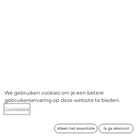
We gebruiken cookies om je een betere
gebruikerservaring op deze website te bieden.
Leo Jacobs
Cookiebeleid
Drieluik 293
Alleen het essentiële
Ik ga akkoord
formaat
70 x 210 cm