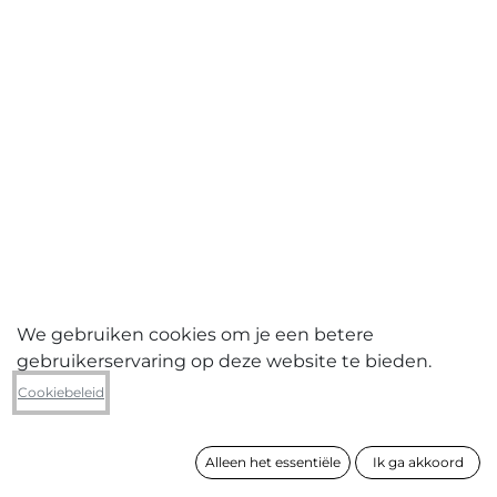
We gebruiken cookies om je een betere
gebruikerservaring op deze website te bieden.
Leo Jacobs
Cookiebeleid
Abstract beeld 2014016
Alleen het essentiële
Ik ga akkoord
formaat
38 x 110 cm