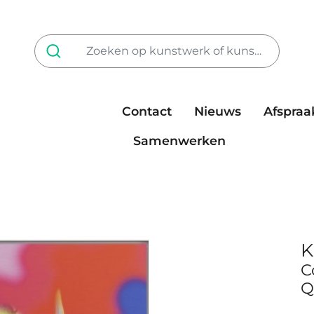
Contact
Nieuws
Afspraa
Tarieven
steun ons
Samenwerken
K
C
Q