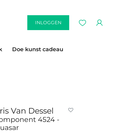
INLOGGEN
k
Doe kunst cadeau
ris Van Dessel
omponent 4524 -
uasar