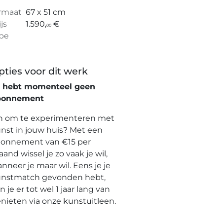
rmaat
67 x 51 cm
ijs
1.590,
€
00
pe
pties voor dit werk
e hebt momenteel geen
bonnement
n om te experimenteren met
nst in jouw huis? Met een
onnement van €15 per
and wissel je zo vaak je wil,
nneer je maar wil. Eens je je
nstmatch gevonden hebt,
n je er tot wel 1 jaar lang van
nieten via onze kunstuitleen.