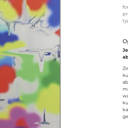
fo
pr
ty
O
J
a
Zi
ku
ab
ma
wa
ku
ka
ge