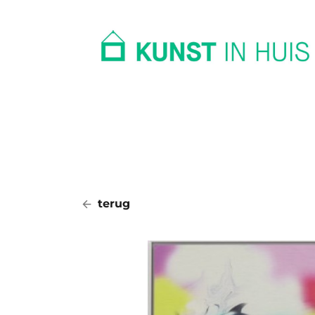
In huis
Op kantoor
Collectie
terug