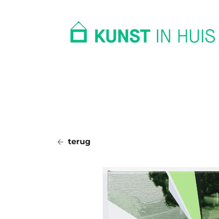
In huis
Op kantoor
Collectie
terug