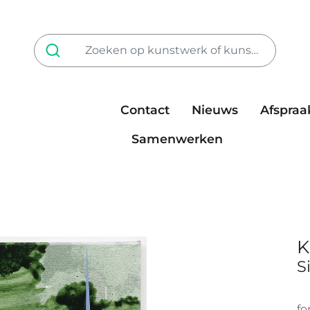
Contact
Nieuws
Afspraa
Tarieven
steun ons
Samenwerken
K
S
fo