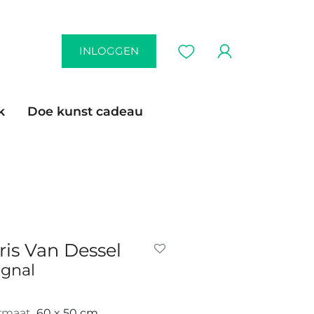
INLOGGEN
k
Doe kunst cadeau
ris Van Dessel
ignal
rmaat
60 x 50 cm