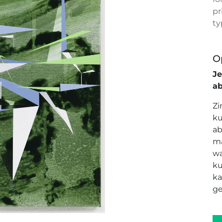
pr
ty
O
J
a
Zi
ku
ab
ma
wa
ku
ka
ge