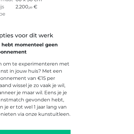
ijs
2.200,
€
00
pe
pties voor dit werk
e hebt momenteel geen
bonnement
n om te experimenteren met
nst in jouw huis? Met een
onnement van €15 per
and wissel je zo vaak je wil,
nneer je maar wil. Eens je je
nstmatch gevonden hebt,
n je er tot wel 1 jaar lang van
nieten via onze kunstuitleen.